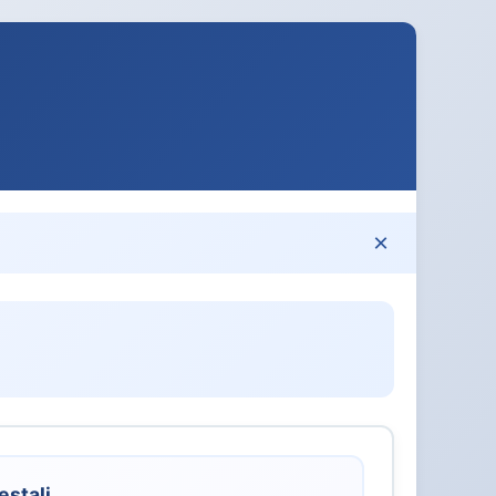
×
estali