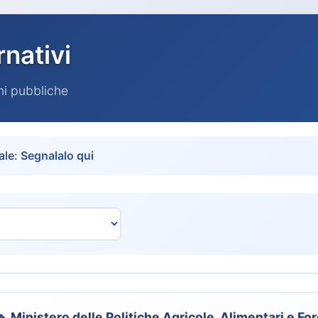
rnativi
oni pubbliche
ale:
Segnalalo qui
🔹 Ministero delle Politiche Agricole, Alimentari e For