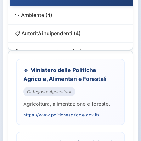
🌱 Ambiente (4)
📋 Autorità indipendenti (4)
🔍 Controllo e Vigilanza (12)
🎨 Cultura e Turismo (4)
🔹 Ministero delle Politiche
Agricole, Alimentari e Forestali
💻 Digitale e Innovazione (4)
Categoria: Agricoltura
Agricoltura, alimentazione e foreste.
🏙️ Enti Territoriali (2)
https://www.politicheagricole.gov.it/
💰 Finanze ed Economia (2)