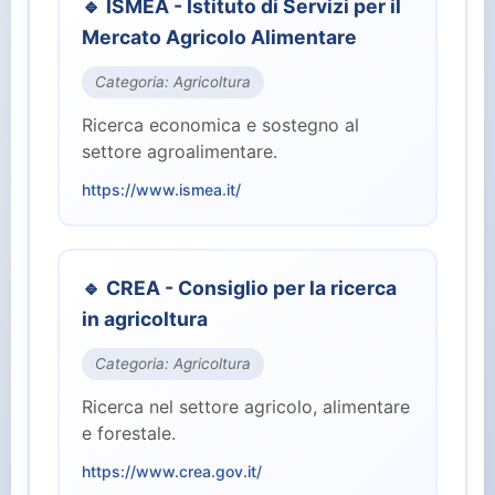
🔹 ISMEA - Istituto di Servizi per il
⚖️ Giustizia (2)
Mercato Agricolo Alimentare
🏭 Industria e Lavoro (8)
Categoria: Agricoltura
Ricerca economica e sostegno al
🏛️ Istituzioni Centrali (10)
settore agroalimentare.
https://www.ismea.it/
🎓 Istruzione e Ricerca (7)
👥 Parlamento (2)
🔹 CREA - Consiglio per la ricerca
in agricoltura
🏥 Salute (4)
Categoria: Agricoltura
👤 Servizi per il Cittadino (15)
Ricerca nel settore agricolo, alimentare
e forestale.
🛡️ Sicurezza e Difesa (3)
https://www.crea.gov.it/