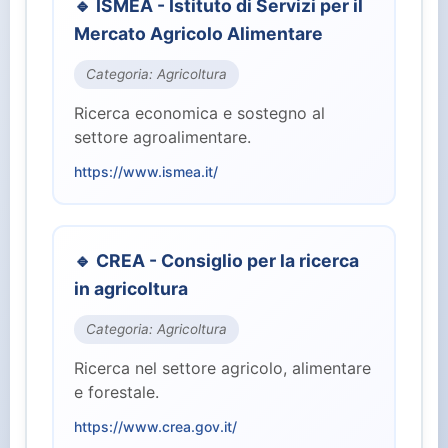
🔹 ISMEA - Istituto di Servizi per il
⚖️ Giustizia (2)
Mercato Agricolo Alimentare
🏭 Industria e Lavoro (8)
Categoria: Agricoltura
Ricerca economica e sostegno al
🏛️ Istituzioni Centrali (10)
settore agroalimentare.
https://www.ismea.it/
🎓 Istruzione e Ricerca (7)
👥 Parlamento (2)
🔹 CREA - Consiglio per la ricerca
in agricoltura
🏥 Salute (4)
Categoria: Agricoltura
👤 Servizi per il Cittadino (15)
Ricerca nel settore agricolo, alimentare
e forestale.
🛡️ Sicurezza e Difesa (3)
https://www.crea.gov.it/