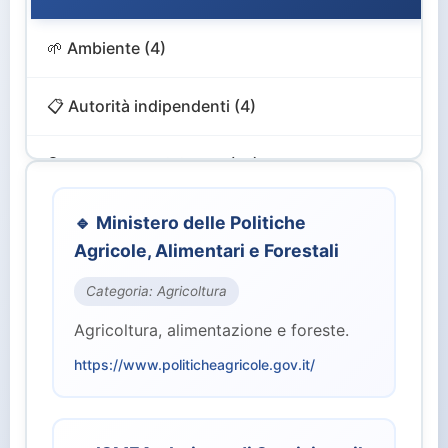
🌱 Ambiente (4)
📋 Autorità indipendenti (4)
🔍 Controllo e Vigilanza (12)
🎨 Cultura e Turismo (4)
🔹 Ministero delle Politiche
Agricole, Alimentari e Forestali
💻 Digitale e Innovazione (4)
Categoria: Agricoltura
Agricoltura, alimentazione e foreste.
🏙️ Enti Territoriali (2)
https://www.politicheagricole.gov.it/
💰 Finanze ed Economia (2)