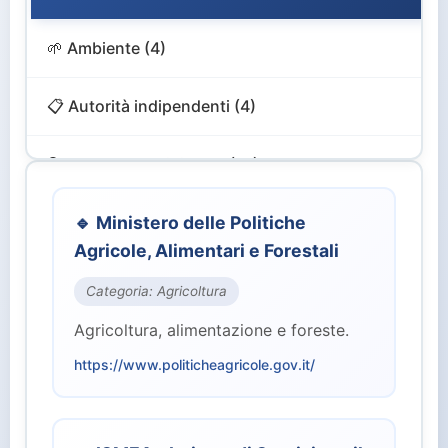
🌱 Ambiente (4)
📋 Autorità indipendenti (4)
🔍 Controllo e Vigilanza (12)
🎨 Cultura e Turismo (4)
🔹 Ministero delle Politiche
Agricole, Alimentari e Forestali
💻 Digitale e Innovazione (4)
Categoria: Agricoltura
Agricoltura, alimentazione e foreste.
🏙️ Enti Territoriali (2)
https://www.politicheagricole.gov.it/
💰 Finanze ed Economia (2)