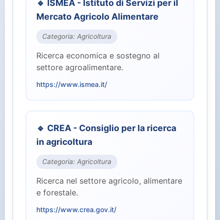
🔹 ISMEA - Istituto di Servizi per il
⚖️ Giustizia (2)
Mercato Agricolo Alimentare
🏭 Industria e Lavoro (8)
Categoria: Agricoltura
Ricerca economica e sostegno al
🏛️ Istituzioni Centrali (10)
settore agroalimentare.
https://www.ismea.it/
🎓 Istruzione e Ricerca (7)
👥 Parlamento (2)
🔹 CREA - Consiglio per la ricerca
in agricoltura
🏥 Salute (4)
Categoria: Agricoltura
👤 Servizi per il Cittadino (15)
Ricerca nel settore agricolo, alimentare
e forestale.
🛡️ Sicurezza e Difesa (3)
https://www.crea.gov.it/