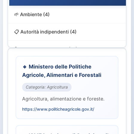
🌱 Ambiente (4)
📋 Autorità indipendenti (4)
🔍 Controllo e Vigilanza (12)
🎨 Cultura e Turismo (4)
🔹 Ministero delle Politiche
Agricole, Alimentari e Forestali
💻 Digitale e Innovazione (4)
Categoria: Agricoltura
Agricoltura, alimentazione e foreste.
🏙️ Enti Territoriali (2)
https://www.politicheagricole.gov.it/
💰 Finanze ed Economia (2)