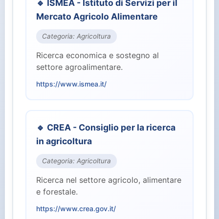
🔹 ISMEA - Istituto di Servizi per il
⚖️ Giustizia (2)
Mercato Agricolo Alimentare
🏭 Industria e Lavoro (8)
Categoria: Agricoltura
Ricerca economica e sostegno al
🏛️ Istituzioni Centrali (10)
settore agroalimentare.
https://www.ismea.it/
🎓 Istruzione e Ricerca (7)
👥 Parlamento (2)
🔹 CREA - Consiglio per la ricerca
in agricoltura
🏥 Salute (4)
Categoria: Agricoltura
👤 Servizi per il Cittadino (15)
Ricerca nel settore agricolo, alimentare
e forestale.
🛡️ Sicurezza e Difesa (3)
https://www.crea.gov.it/