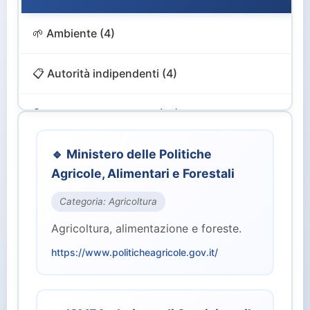
🌱 Ambiente (4)
📋 Autorità indipendenti (4)
🔍 Controllo e Vigilanza (12)
🎨 Cultura e Turismo (4)
🔹 Ministero delle Politiche
Agricole, Alimentari e Forestali
💻 Digitale e Innovazione (4)
Categoria: Agricoltura
Agricoltura, alimentazione e foreste.
🏙️ Enti Territoriali (2)
https://www.politicheagricole.gov.it/
💰 Finanze ed Economia (2)