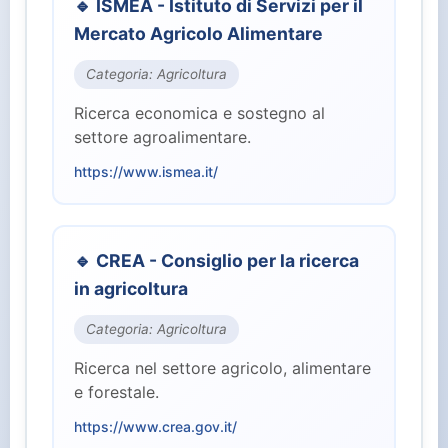
🔹 ISMEA - Istituto di Servizi per il
⚖️ Giustizia (2)
Mercato Agricolo Alimentare
🏭 Industria e Lavoro (8)
Categoria: Agricoltura
Ricerca economica e sostegno al
🏛️ Istituzioni Centrali (10)
settore agroalimentare.
https://www.ismea.it/
🎓 Istruzione e Ricerca (7)
👥 Parlamento (2)
🔹 CREA - Consiglio per la ricerca
in agricoltura
🏥 Salute (4)
Categoria: Agricoltura
👤 Servizi per il Cittadino (15)
Ricerca nel settore agricolo, alimentare
e forestale.
🛡️ Sicurezza e Difesa (3)
https://www.crea.gov.it/