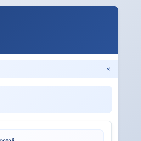
×
estali