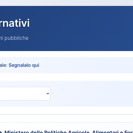
rnativi
oni pubbliche
ale:
Segnalalo qui
🔹 Ministero delle Politiche Agricole, Alimentari e For