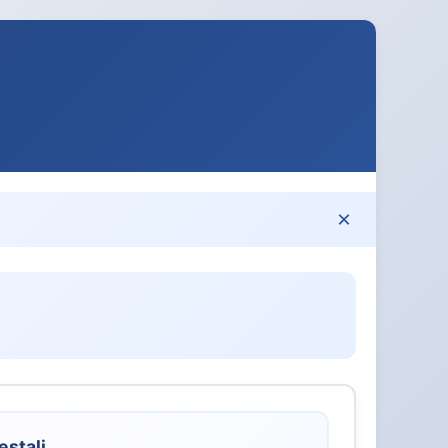
×
estali