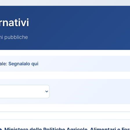
rnativi
oni pubbliche
ale:
Segnalalo qui
🔹 Ministero delle Politiche Agricole, Alimentari e For