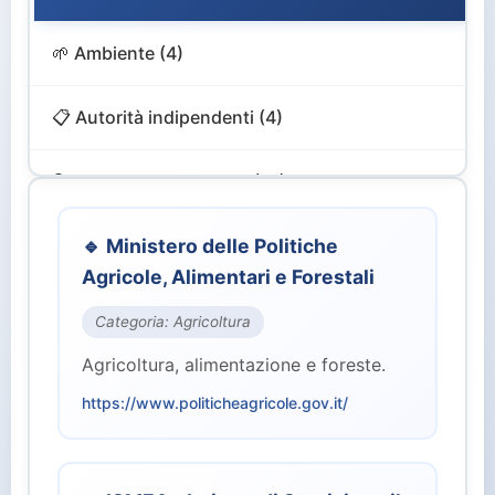
🌱 Ambiente (4)
📋 Autorità indipendenti (4)
🔍 Controllo e Vigilanza (12)
🎨 Cultura e Turismo (4)
🔹 Ministero delle Politiche
Agricole, Alimentari e Forestali
💻 Digitale e Innovazione (4)
Categoria: Agricoltura
Agricoltura, alimentazione e foreste.
🏙️ Enti Territoriali (2)
https://www.politicheagricole.gov.it/
💰 Finanze ed Economia (2)