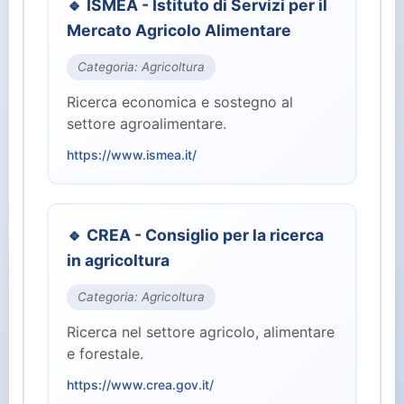
🔹 ISMEA - Istituto di Servizi per il
⚖️ Giustizia (2)
Mercato Agricolo Alimentare
🏭 Industria e Lavoro (8)
Categoria: Agricoltura
Ricerca economica e sostegno al
🏛️ Istituzioni Centrali (10)
settore agroalimentare.
https://www.ismea.it/
🎓 Istruzione e Ricerca (7)
👥 Parlamento (2)
🔹 CREA - Consiglio per la ricerca
in agricoltura
🏥 Salute (4)
Categoria: Agricoltura
👤 Servizi per il Cittadino (15)
Ricerca nel settore agricolo, alimentare
e forestale.
🛡️ Sicurezza e Difesa (3)
https://www.crea.gov.it/