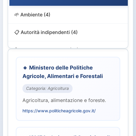
🌱 Ambiente (4)
📋 Autorità indipendenti (4)
🔍 Controllo e Vigilanza (12)
🎨 Cultura e Turismo (4)
🔹 Ministero delle Politiche
Agricole, Alimentari e Forestali
💻 Digitale e Innovazione (4)
Categoria: Agricoltura
Agricoltura, alimentazione e foreste.
🏙️ Enti Territoriali (2)
https://www.politicheagricole.gov.it/
💰 Finanze ed Economia (2)