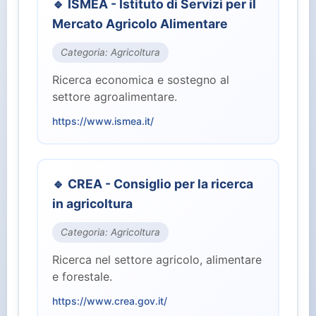
🔹 ISMEA - Istituto di Servizi per il
⚖️ Giustizia (2)
Mercato Agricolo Alimentare
🏭 Industria e Lavoro (8)
Categoria: Agricoltura
Ricerca economica e sostegno al
🏛️ Istituzioni Centrali (10)
settore agroalimentare.
https://www.ismea.it/
🎓 Istruzione e Ricerca (7)
👥 Parlamento (2)
🔹 CREA - Consiglio per la ricerca
in agricoltura
🏥 Salute (4)
Categoria: Agricoltura
👤 Servizi per il Cittadino (15)
Ricerca nel settore agricolo, alimentare
e forestale.
🛡️ Sicurezza e Difesa (3)
https://www.crea.gov.it/