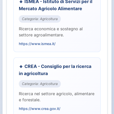
🔹 ISMEA - Istituto di Servizi per il
⚖️ Giustizia (2)
Mercato Agricolo Alimentare
🏭 Industria e Lavoro (8)
Categoria: Agricoltura
Ricerca economica e sostegno al
🏛️ Istituzioni Centrali (10)
settore agroalimentare.
https://www.ismea.it/
🎓 Istruzione e Ricerca (7)
👥 Parlamento (2)
🔹 CREA - Consiglio per la ricerca
in agricoltura
🏥 Salute (4)
Categoria: Agricoltura
👤 Servizi per il Cittadino (15)
Ricerca nel settore agricolo, alimentare
e forestale.
🛡️ Sicurezza e Difesa (3)
https://www.crea.gov.it/