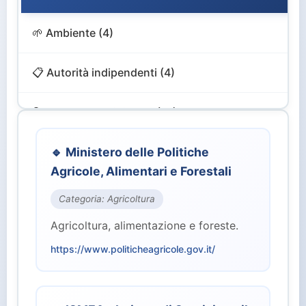
🌱 Ambiente (4)
📋 Autorità indipendenti (4)
🔍 Controllo e Vigilanza (12)
🎨 Cultura e Turismo (4)
🔹 Ministero delle Politiche
Agricole, Alimentari e Forestali
💻 Digitale e Innovazione (4)
Categoria: Agricoltura
Agricoltura, alimentazione e foreste.
🏙️ Enti Territoriali (2)
https://www.politicheagricole.gov.it/
💰 Finanze ed Economia (2)