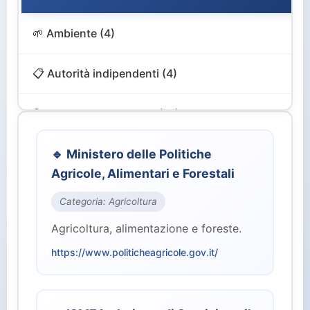
🌱 Ambiente (4)
📋 Autorità indipendenti (4)
🔍 Controllo e Vigilanza (12)
🎨 Cultura e Turismo (4)
🔹 Ministero delle Politiche
Agricole, Alimentari e Forestali
💻 Digitale e Innovazione (4)
Categoria: Agricoltura
Agricoltura, alimentazione e foreste.
🏙️ Enti Territoriali (2)
https://www.politicheagricole.gov.it/
💰 Finanze ed Economia (2)