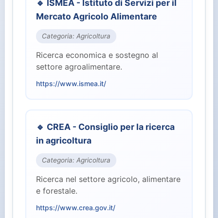
🔹 ISMEA - Istituto di Servizi per il
⚖️ Giustizia (2)
Mercato Agricolo Alimentare
🏭 Industria e Lavoro (8)
Categoria: Agricoltura
Ricerca economica e sostegno al
🏛️ Istituzioni Centrali (10)
settore agroalimentare.
https://www.ismea.it/
🎓 Istruzione e Ricerca (7)
👥 Parlamento (2)
🔹 CREA - Consiglio per la ricerca
in agricoltura
🏥 Salute (4)
Categoria: Agricoltura
👤 Servizi per il Cittadino (15)
Ricerca nel settore agricolo, alimentare
e forestale.
🛡️ Sicurezza e Difesa (3)
https://www.crea.gov.it/