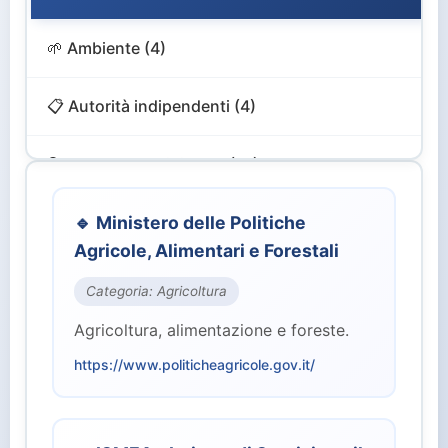
🌱 Ambiente (4)
📋 Autorità indipendenti (4)
🔍 Controllo e Vigilanza (12)
🎨 Cultura e Turismo (4)
🔹 Ministero delle Politiche
Agricole, Alimentari e Forestali
💻 Digitale e Innovazione (4)
Categoria: Agricoltura
Agricoltura, alimentazione e foreste.
🏙️ Enti Territoriali (2)
https://www.politicheagricole.gov.it/
💰 Finanze ed Economia (2)