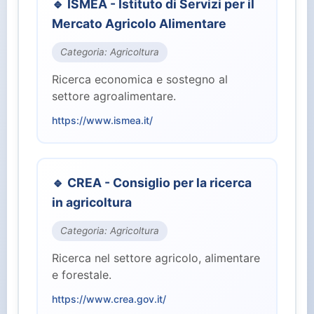
🔹 ISMEA - Istituto di Servizi per il
⚖️ Giustizia (2)
Mercato Agricolo Alimentare
🏭 Industria e Lavoro (8)
Categoria: Agricoltura
Ricerca economica e sostegno al
🏛️ Istituzioni Centrali (10)
settore agroalimentare.
https://www.ismea.it/
🎓 Istruzione e Ricerca (7)
👥 Parlamento (2)
🔹 CREA - Consiglio per la ricerca
in agricoltura
🏥 Salute (4)
Categoria: Agricoltura
👤 Servizi per il Cittadino (15)
Ricerca nel settore agricolo, alimentare
e forestale.
🛡️ Sicurezza e Difesa (3)
https://www.crea.gov.it/