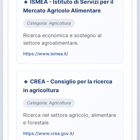
🔹 ISMEA - Istituto di Servizi per il
⚖️ Giustizia (2)
Mercato Agricolo Alimentare
🏭 Industria e Lavoro (8)
Categoria: Agricoltura
Ricerca economica e sostegno al
🏛️ Istituzioni Centrali (10)
settore agroalimentare.
https://www.ismea.it/
🎓 Istruzione e Ricerca (7)
👥 Parlamento (2)
🔹 CREA - Consiglio per la ricerca
in agricoltura
🏥 Salute (4)
Categoria: Agricoltura
👤 Servizi per il Cittadino (15)
Ricerca nel settore agricolo, alimentare
e forestale.
🛡️ Sicurezza e Difesa (3)
https://www.crea.gov.it/