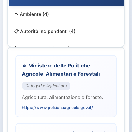
🌱 Ambiente (4)
📋 Autorità indipendenti (4)
🔍 Controllo e Vigilanza (12)
🎨 Cultura e Turismo (4)
🔹 Ministero delle Politiche
Agricole, Alimentari e Forestali
💻 Digitale e Innovazione (4)
Categoria: Agricoltura
Agricoltura, alimentazione e foreste.
🏙️ Enti Territoriali (2)
https://www.politicheagricole.gov.it/
💰 Finanze ed Economia (2)