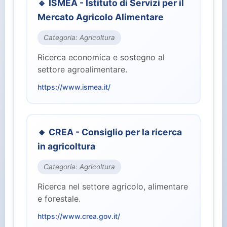
🔹 ISMEA - Istituto di Servizi per il
⚖️ Giustizia (2)
Mercato Agricolo Alimentare
🏭 Industria e Lavoro (8)
Categoria: Agricoltura
Ricerca economica e sostegno al
🏛️ Istituzioni Centrali (10)
settore agroalimentare.
https://www.ismea.it/
🎓 Istruzione e Ricerca (7)
👥 Parlamento (2)
🔹 CREA - Consiglio per la ricerca
in agricoltura
🏥 Salute (4)
Categoria: Agricoltura
👤 Servizi per il Cittadino (15)
Ricerca nel settore agricolo, alimentare
e forestale.
🛡️ Sicurezza e Difesa (3)
https://www.crea.gov.it/