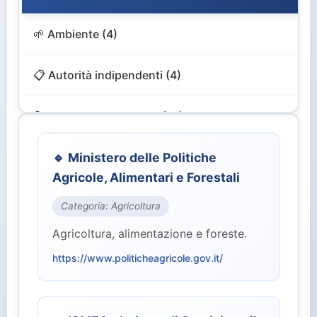
🌱 Ambiente (4)
📋 Autorità indipendenti (4)
🔍 Controllo e Vigilanza (12)
🎨 Cultura e Turismo (4)
🔹 Ministero delle Politiche
Agricole, Alimentari e Forestali
💻 Digitale e Innovazione (4)
Categoria: Agricoltura
Agricoltura, alimentazione e foreste.
🏙️ Enti Territoriali (2)
https://www.politicheagricole.gov.it/
💰 Finanze ed Economia (2)