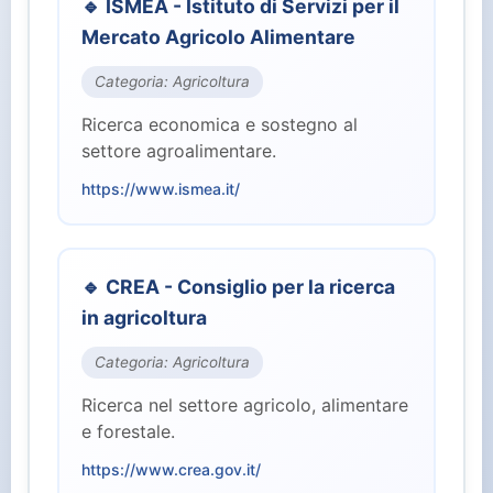
🔹 ISMEA - Istituto di Servizi per il
⚖️ Giustizia (2)
Mercato Agricolo Alimentare
🏭 Industria e Lavoro (8)
Categoria: Agricoltura
Ricerca economica e sostegno al
🏛️ Istituzioni Centrali (10)
settore agroalimentare.
https://www.ismea.it/
🎓 Istruzione e Ricerca (7)
👥 Parlamento (2)
🔹 CREA - Consiglio per la ricerca
in agricoltura
🏥 Salute (4)
Categoria: Agricoltura
👤 Servizi per il Cittadino (15)
Ricerca nel settore agricolo, alimentare
e forestale.
🛡️ Sicurezza e Difesa (3)
https://www.crea.gov.it/