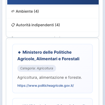
🌱 Ambiente (4)
📋 Autorità indipendenti (4)
🔍 Controllo e Vigilanza (12)
🎨 Cultura e Turismo (4)
🔹 Ministero delle Politiche
Agricole, Alimentari e Forestali
💻 Digitale e Innovazione (4)
Categoria: Agricoltura
Agricoltura, alimentazione e foreste.
🏙️ Enti Territoriali (2)
https://www.politicheagricole.gov.it/
💰 Finanze ed Economia (2)