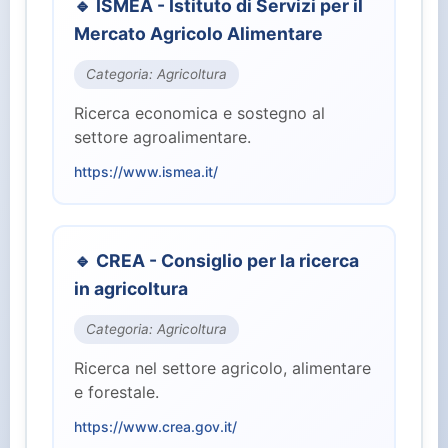
🔹 ISMEA - Istituto di Servizi per il
⚖️ Giustizia (2)
Mercato Agricolo Alimentare
🏭 Industria e Lavoro (8)
Categoria: Agricoltura
Ricerca economica e sostegno al
🏛️ Istituzioni Centrali (10)
settore agroalimentare.
https://www.ismea.it/
🎓 Istruzione e Ricerca (7)
👥 Parlamento (2)
🔹 CREA - Consiglio per la ricerca
in agricoltura
🏥 Salute (4)
Categoria: Agricoltura
👤 Servizi per il Cittadino (15)
Ricerca nel settore agricolo, alimentare
e forestale.
🛡️ Sicurezza e Difesa (3)
https://www.crea.gov.it/