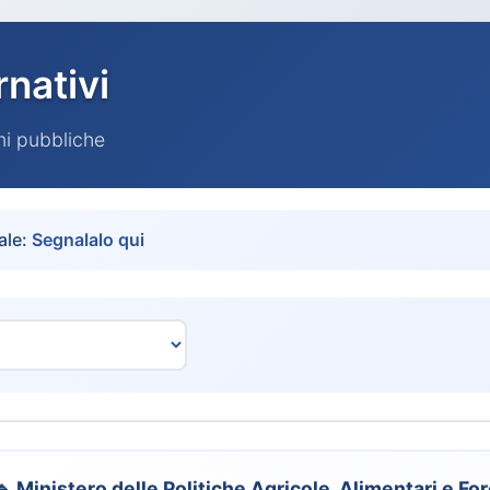
rnativi
oni pubbliche
ale:
Segnalalo qui
🔹 Ministero delle Politiche Agricole, Alimentari e For