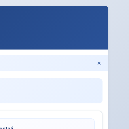
×
estali