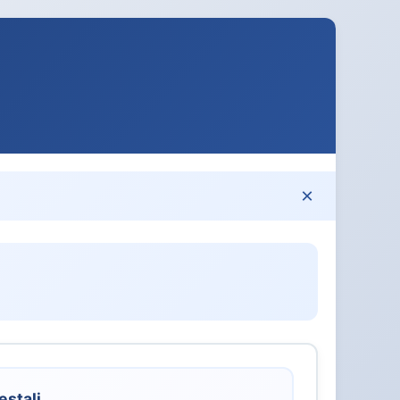
×
estali