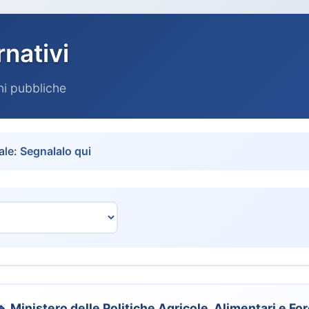
rnativi
oni pubbliche
ale:
Segnalalo qui
🔹 Ministero delle Politiche Agricole, Alimentari e For